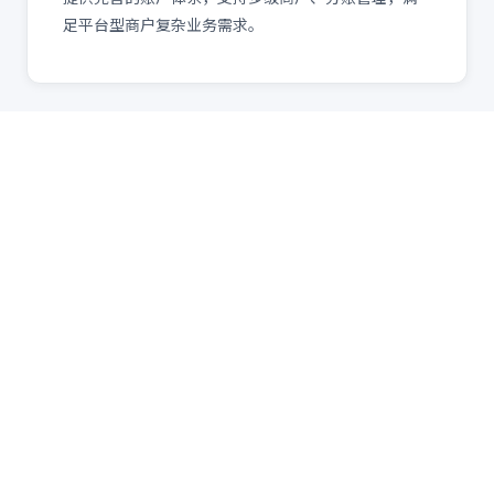
足平台型商户复杂业务需求。
应用场景
易生支付
适用场景
餐饮行业
🍴