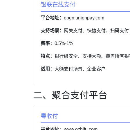
银联在线支付
平台地址：
open.unionpay.com
支持场景：
网关支付、快捷支付、扫码支付
费率：
0.5%-1%
特点：
银行级安全、支持大额、覆盖所有银
适用：
大额支付场景、企业客户
二、聚合支付平台
粤收付
平台地址：
www.ozhifu.com