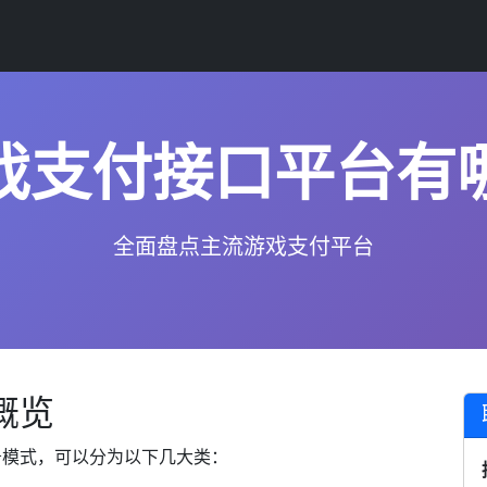
戏支付接口平台有
全面盘点主流游戏支付平台
概览
务模式，可以分为以下几大类：