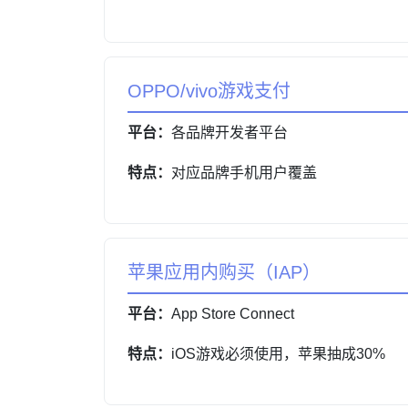
OPPO/vivo游戏支付
平台：
各品牌开发者平台
特点：
对应品牌手机用户覆盖
苹果应用内购买（IAP）
平台：
App Store Connect
特点：
iOS游戏必须使用，苹果抽成30%