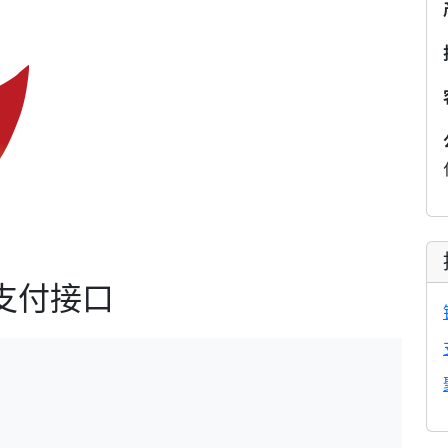
。
支付接口