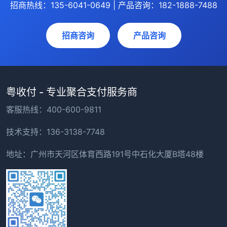
招商热线：135-6041-0649 | 产品咨询：182-1888-7488
招商咨询
产品咨询
粤收付 - 专业聚合支付服务商
客服热线：400-600-9811
技术支持：136-3138-7748
地址：广州市天河区体育西路191号中石化大厦B塔48楼