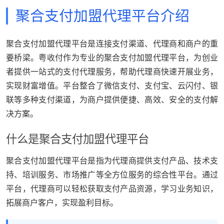
聚合支付加盟代理平台介绍
聚合支付加盟代理平台是连接支付渠道、代理商和商户的重
要桥梁。粤收付作为专业的聚合支付加盟代理平台，为创业
者提供一站式的支付代理服务，帮助代理商快速开展业务，
实现财富增值。平台整合了微信支付、支付宝、云闪付、银
联等多种支付渠道，为商户提供便捷、高效、安全的支付解
决方案。
什么是聚合支付加盟代理平台
聚合支付加盟代理平台是指为代理商提供支付产品、技术支
持、培训服务、市场推广等全方位服务的综合性平台。通过
平台，代理商可以轻松获取支付产品资源，学习业务知识，
拓展商户客户，实现盈利目标。