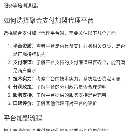
服务等培训课程。
如何选择聚合支付加盟代理平台
选择聚合支付加盟代理平台时，需要关注以下几个方面：
平台资质：
查看平台是否具备支付业务相关资质，是否
是正规持牌机构
支付渠道：
了解平台支持的支付渠道是否齐全，能否满
足商户需求
技术实力：
考察平台的技术实力，系统是否稳定可靠
分润政策：
了解平台的分润政策是否合理透明
服务支持：
了解平台提供的服务支持是否完善
口碑评价：
了解其他代理商对平台的评价
平台加盟流程
加入粤收付聚合支付加盟代理平台的流程简单便捷：